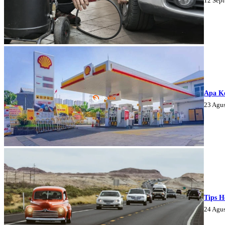
12 Sep
Apa K
23 Agu
Tips H
24 Agu