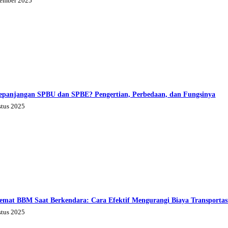
tember 2025
epanjangan SPBU dan SPBE? Pengertian, Perbedaan, dan Fungsinya
stus 2025
emat BBM Saat Berkendara: Cara Efektif Mengurangi Biaya Transportas
stus 2025