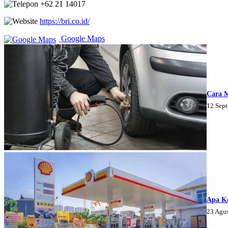
+62 21 14017
https://bri.co.id/
Google Maps
Cara 
12 Sep
Apa K
23 Agu