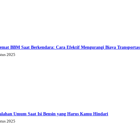
emat BBM Saat Berkendara: Cara Efektif Mengurangi Biaya Transportas
stus 2025
alahan Umum Saat Isi Bensin yang Harus Kamu Hindari
stus 2025