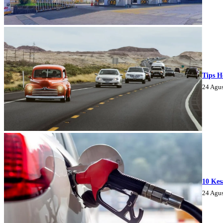
Tips H
24 Agu
10 Kes
24 Agu