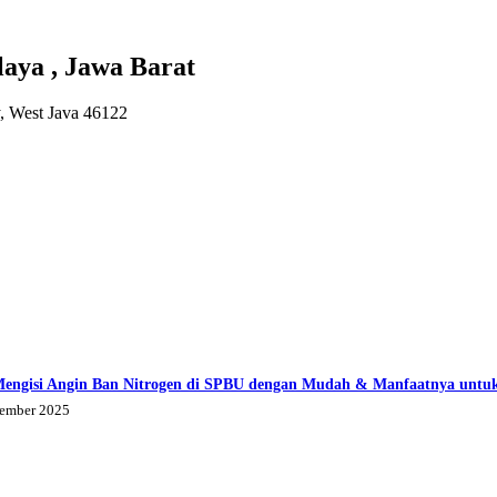
aya , Jawa Barat
 West Java 46122
Mengisi Angin Ban Nitrogen di SPBU dengan Mudah & Manfaatnya untu
tember 2025