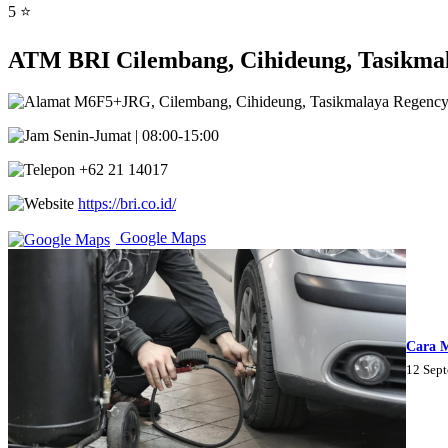
5 ⭐
ATM BRI Cilembang, Cihideung, Tasikmal
M6F5+JRG, Cilembang, Cihideung, Tasikmalaya Regency,
Senin-Jumat | 08:00-15:00
+62 21 14017
https://bri.co.id/
Google Maps
Cara 
12 Sep