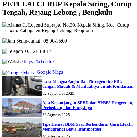
PETULAI CURUP Kepala Siring, Curup
Tengah, Rejang Lebong , Bengkulu
Jl. Letjend Suprapto No.30, Kepala Siring, Kec. Curup
Tengah, Kabupaten Rejang Lebong, Bengkulu
Senin-Jumat | 08:00-15:00
+62 21 14017
https://bri.co.id/
Google Maps
Cara Mengisi Angin Ban Nitrogen di SPBU
dengan Mudah & Manfaatnya untuk Kendaraan
12 September 2025
Apa Kepanjangan SPBU dan SPBE? Pengertian,
Perbedaan, dan Fungsinya
23 Agustus 2025
Tips Hemat BBM Saat Berkendara: Cara Efektif
Mengurangi Biaya Transportasi
24 Agustus 2025