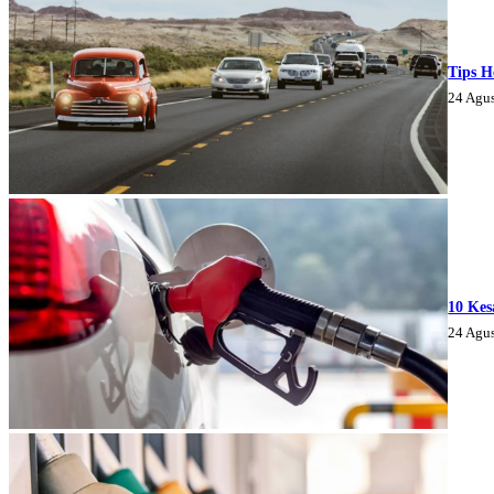
Tips H
24 Agu
10 Kes
24 Agu