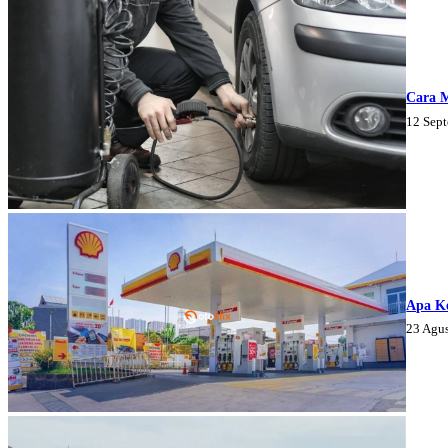
Cara 
12 Sep
Apa K
23 Agu