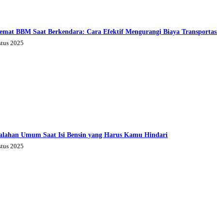
emat BBM Saat Berkendara: Cara Efektif Mengurangi Biaya Transportas
stus 2025
alahan Umum Saat Isi Bensin yang Harus Kamu Hindari
stus 2025