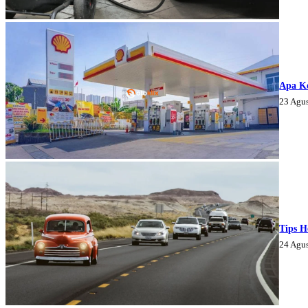
Apa K
23 Agu
Tips H
24 Agu