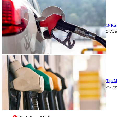
10 Kes
24 Agu
Tips M
25 Agu