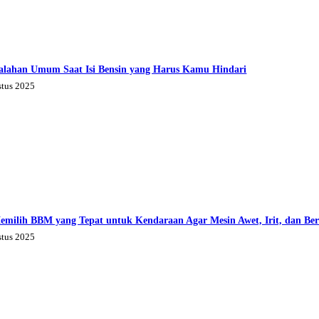
alahan Umum Saat Isi Bensin yang Harus Kamu Hindari
stus 2025
emilih BBM yang Tepat untuk Kendaraan Agar Mesin Awet, Irit, dan Be
stus 2025