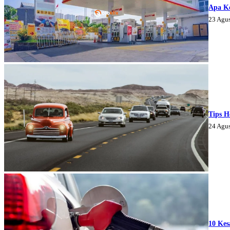
Apa K
23 Agu
Tips H
24 Agu
10 Kes