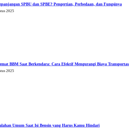
epanjangan SPBU dan SPBE? Pengertian, Perbedaan, dan Fungsinya
stus 2025
emat BBM Saat Berkendara: Cara Efektif Mengurangi Biaya Transportas
stus 2025
alahan Umum Saat Isi Bensin yang Harus Kamu Hindari