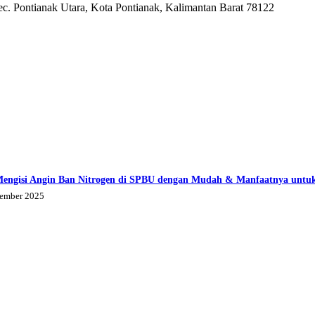
ec. Pontianak Utara, Kota Pontianak, Kalimantan Barat 78122
Mengisi Angin Ban Nitrogen di SPBU dengan Mudah & Manfaatnya untu
tember 2025