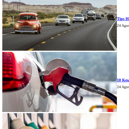
Tips H
24 Agu
10 Kes
24 Agu