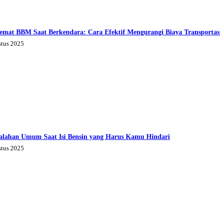
emat BBM Saat Berkendara: Cara Efektif Mengurangi Biaya Transportas
stus 2025
alahan Umum Saat Isi Bensin yang Harus Kamu Hindari
stus 2025