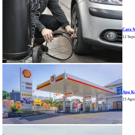
Cara 
12 Sep
Apa K
23 Agu