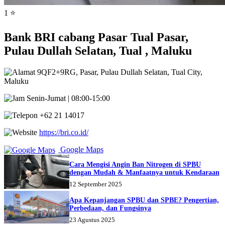
1 ⭐
Bank BRI cabang Pasar Tual Pasar,
Pulau Dullah Selatan, Tual , Maluku
9QF2+9RG, Pasar, Pulau Dullah Selatan, Tual City,
Maluku
Senin-Jumat | 08:00-15:00
+62 21 14017
https://bri.co.id/
Google Maps
Cara Mengisi Angin Ban Nitrogen di SPBU
dengan Mudah & Manfaatnya untuk Kendaraan
12 September 2025
Apa Kepanjangan SPBU dan SPBE? Pengertian,
Perbedaan, dan Fungsinya
23 Agustus 2025