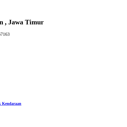
 , Jawa Timur
 67163
k Kendaraan