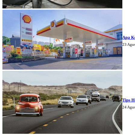
Apa K
23 Agu
Tips H
24 Agu