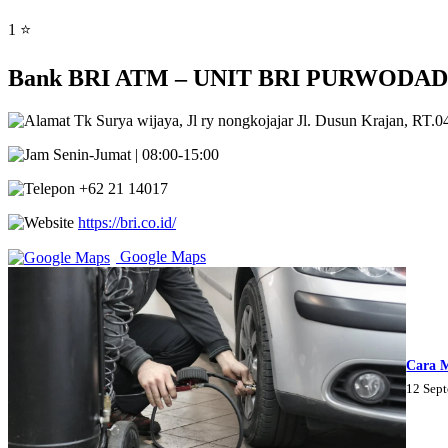
1 ⭐
Bank BRI ATM – UNIT BRI PURWODADI P
Tk Surya wijaya, Jl ry nongkojajar Jl. Dusun Krajan, RT
Senin-Jumat | 08:00-15:00
+62 21 14017
https://bri.co.id/
Google Maps
Cara 
12 Sep