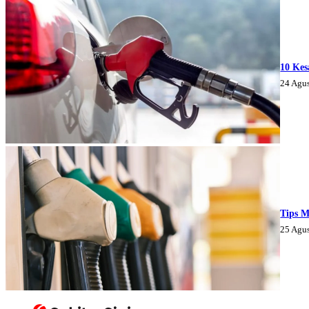
10 Kes
24 Agu
Tips M
25 Agu