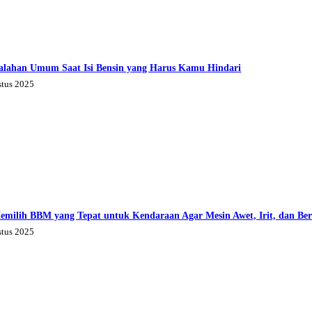
alahan Umum Saat Isi Bensin yang Harus Kamu Hindari
stus 2025
emilih BBM yang Tepat untuk Kendaraan Agar Mesin Awet, Irit, dan Be
stus 2025