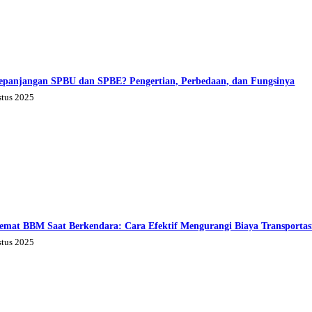
epanjangan SPBU dan SPBE? Pengertian, Perbedaan, dan Fungsinya
stus 2025
emat BBM Saat Berkendara: Cara Efektif Mengurangi Biaya Transportas
stus 2025