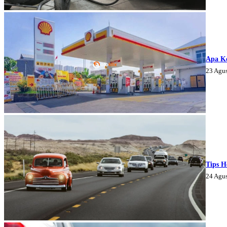
Apa K
23 Agu
Tips H
24 Agu