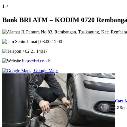
1 ⭐
Bank BRI ATM – KODIM 0720 Rembangan,
Jl. Pantura No.83, Rembangan, Tasikagung, Kec. Remba
Senin-Jumat | 08:00-15:00
+62 21 14017
https://bri.co.id/
Google Maps
Cara 
12 Sep