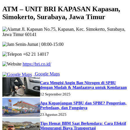
ATM – UNIT BRI KAPASAN Kapasan,
Simokerto, Surabaya, Jawa Timur
Jl. Kapasan No.75, Kapasan, Kec. Simokerto, Surabaya,
Jawa Timur 60141
Senin-Jumat | 08:00-15:00
+62 21 14017
https://bri.co.id/
Google Maps
Cara Mengisi Angin Ban Nitrogen di SPBU
dengan Mudah & Manfaatnya untuk Kendaraan
12 September 2025
Apa Kepanjangan SPBU dan SPBE? Pengertian,
Perbedaan, dan Fungsinya
23 Agustus 2025
Tips Hemat BBM Saat Berkendara: Cara Efektif
Mengurangi Biaya Transportasi