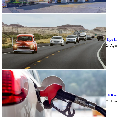
Tips H
24 Agu
10 Kes
24 Agu