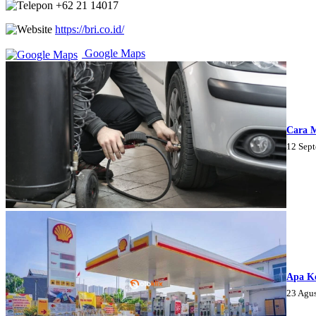
+62 21 14017
https://bri.co.id/
Google Maps
Cara 
12 Sep
Apa K
23 Agu