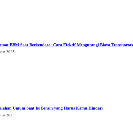
emat BBM Saat Berkendara: Cara Efektif Mengurangi Biaya Transportas
stus 2025
alahan Umum Saat Isi Bensin yang Harus Kamu Hindari
stus 2025