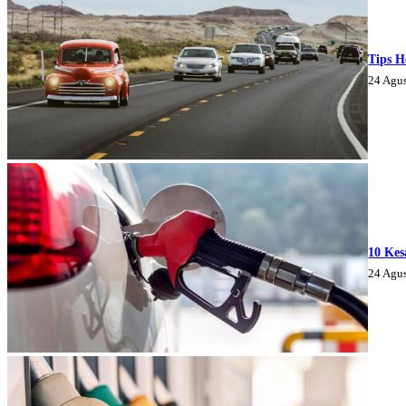
Tips H
24 Agu
10 Kes
24 Agu