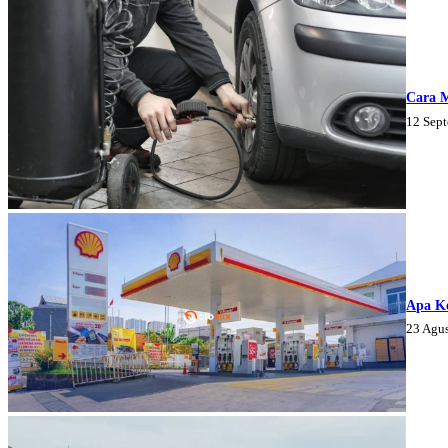
Cara 
12 Sep
Apa K
23 Agu