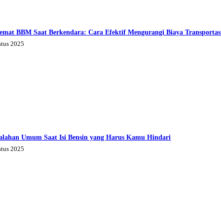
emat BBM Saat Berkendara: Cara Efektif Mengurangi Biaya Transportas
stus 2025
alahan Umum Saat Isi Bensin yang Harus Kamu Hindari
stus 2025