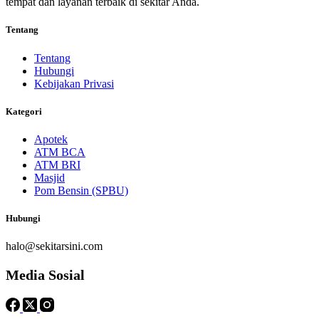
tempat dan layanan terbaik di sekitar Anda.
Tentang
Tentang
Hubungi
Kebijakan Privasi
Kategori
Apotek
ATM BCA
ATM BRI
Masjid
Pom Bensin (SPBU)
Hubungi
halo@sekitarsini.com
Media Sosial