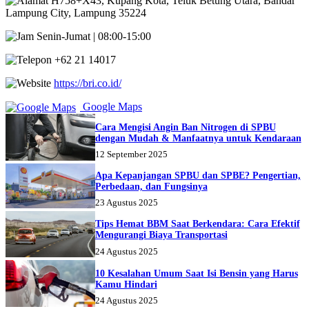
H758+X43, Kupang Kota, Teluk Betung Utara, Bandar
Lampung City, Lampung 35224
Senin-Jumat | 08:00-15:00
+62 21 14017
https://bri.co.id/
Google Maps
Cara Mengisi Angin Ban Nitrogen di SPBU
dengan Mudah & Manfaatnya untuk Kendaraan
12 September 2025
Apa Kepanjangan SPBU dan SPBE? Pengertian,
Perbedaan, dan Fungsinya
23 Agustus 2025
Tips Hemat BBM Saat Berkendara: Cara Efektif
Mengurangi Biaya Transportasi
24 Agustus 2025
10 Kesalahan Umum Saat Isi Bensin yang Harus
Kamu Hindari
24 Agustus 2025