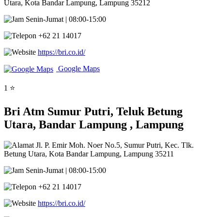
Utara, Kota Bandar Lampung, Lampung 35212
Senin-Jumat | 08:00-15:00
+62 21 14017
https://bri.co.id/
Google Maps
1 ⭐
Bri Atm Sumur Putri, Teluk Betung
Utara, Bandar Lampung , Lampung
Jl. P. Emir Moh. Noer No.5, Sumur Putri, Kec. Tlk.
Betung Utara, Kota Bandar Lampung, Lampung 35211
Senin-Jumat | 08:00-15:00
+62 21 14017
https://bri.co.id/