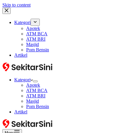
Skip to content
Kategori
Apotek
ATM BCA
ATM BRI
Masjid
Pom Bensin
Artikel
Kategori
Apotek
ATM BCA
ATM BRI
Masjid
Pom Bensin
Artikel
Menu