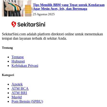
Tips Memilih BBM yang Tepat untuk Kendaraan
Agar Mesin Awet, Irit, dan Bertenaga
25 Agustus 2025
SekitarSini.com adalah platform direktori online untuk menemukan
tempat dan layanan terbaik di sekitar Anda.
Tentang
Tentang
Hubungi
Kebijakan Privasi
Kategori
Apotek
ATM BCA
ATM BRI
Masjid
Pom Bensin (SPBU)