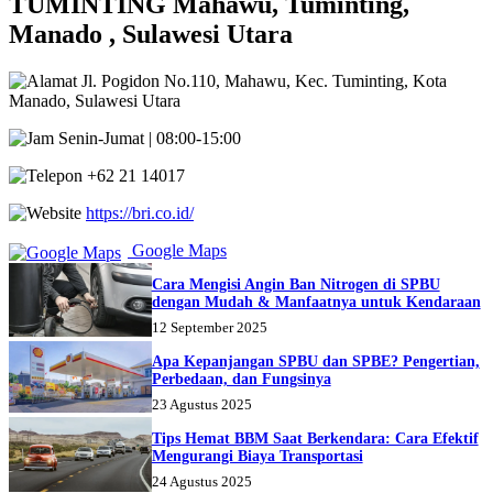
TUMINTING Mahawu, Tuminting,
Manado , Sulawesi Utara
Jl. Pogidon No.110, Mahawu, Kec. Tuminting, Kota
Manado, Sulawesi Utara
Senin-Jumat | 08:00-15:00
+62 21 14017
https://bri.co.id/
Google Maps
Cara Mengisi Angin Ban Nitrogen di SPBU
dengan Mudah & Manfaatnya untuk Kendaraan
12 September 2025
Apa Kepanjangan SPBU dan SPBE? Pengertian,
Perbedaan, dan Fungsinya
23 Agustus 2025
Tips Hemat BBM Saat Berkendara: Cara Efektif
Mengurangi Biaya Transportasi
24 Agustus 2025