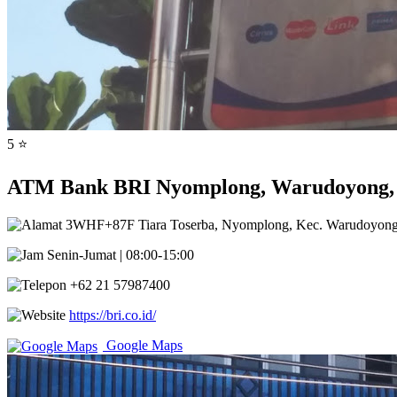
5 ⭐
ATM Bank BRI Nyomplong, Warudoyong, 
3WHF+87F Tiara Toserba, Nyomplong, Kec. Warudoyong,
Senin-Jumat | 08:00-15:00
+62 21 57987400
https://bri.co.id/
Google Maps