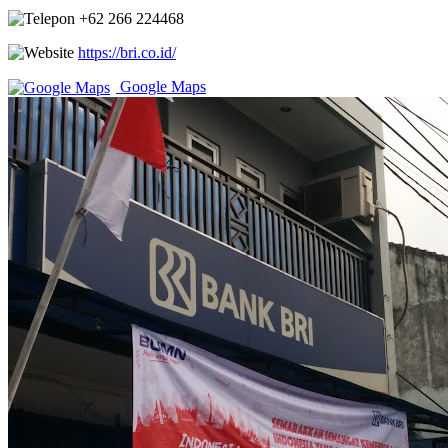
+62 266 224468
https://bri.co.id/
Google Maps