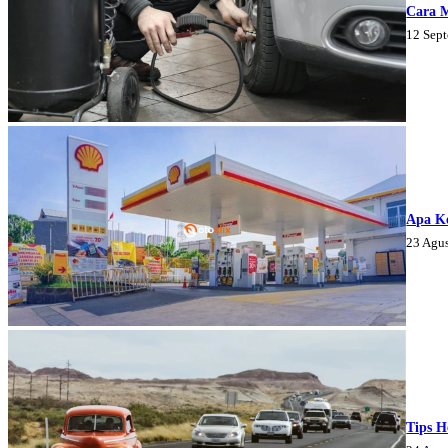
Cara 
12 Sep
Apa K
23 Agu
Tips H