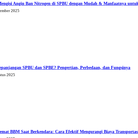
Mengisi Angin Ban Nitrogen di SPBU dengan Mudah & Manfaatnya untu
tember 2025
epanjangan SPBU dan SPBE? Pengertian, Perbedaan, dan Fungsinya
stus 2025
emat BBM Saat Berkendara: Cara Efektif Mengurangi Biaya Transportas