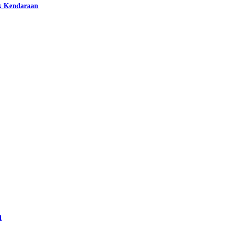
k Kendaraan
i