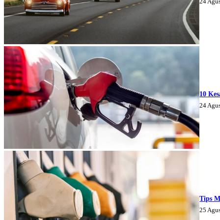
24 Agu
10 Kes
24 Agu
Tips M
25 Agu