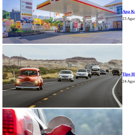
Apa K
23 Agu
Tips H
24 Agu