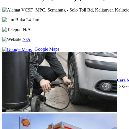
VC9F+MPC, Semarang - Solo Toll Rd, Kalianyar, Kalirejo
Buka 24 Jam
N/A
N/A
Google Maps
Cara 
12 Sep