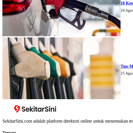
10 Kes
24 Agu
Tips M
25 Agu
SekitarSini.com adalah platform direktori online untuk menemukan te
Tentang