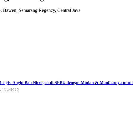
, Bawen, Semarang Regency, Central Java
Mengisi Angin Ban Nitrogen di SPBU dengan Mudah & Manfaatnya untu
tember 2025