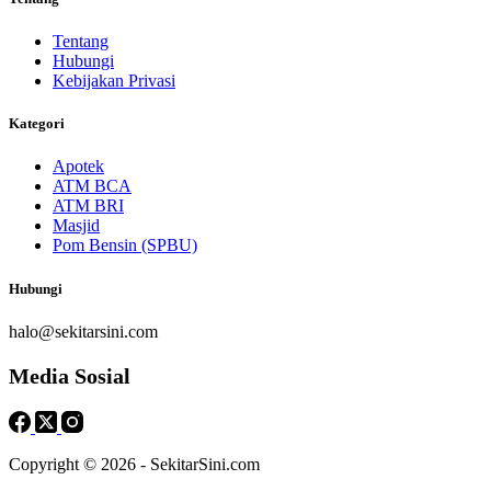
Tentang
Hubungi
Kebijakan Privasi
Kategori
Apotek
ATM BCA
ATM BRI
Masjid
Pom Bensin (SPBU)
Hubungi
halo@sekitarsini.com
Media Sosial
Copyright © 2026 - SekitarSini.com