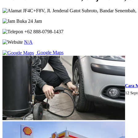
JF4C+F8V, Jl. Jenderal Gatot Subroto, Bandar Senembah, K
Buka 24 Jam
+62 888-0798-1437
N/A
Google Maps
Cara 
12 Sep