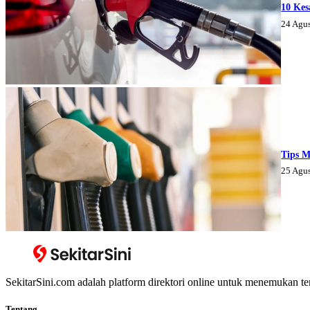
10 Kes
24 Agu
Tips M
25 Agu
SekitarSini.com adalah platform direktori online untuk menemukan te
Tentang