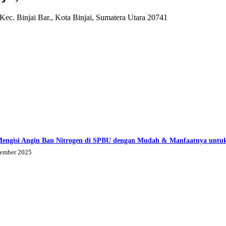
ec. Binjai Bar., Kota Binjai, Sumatera Utara 20741
Mengisi Angin Ban Nitrogen di SPBU dengan Mudah & Manfaatnya untu
tember 2025