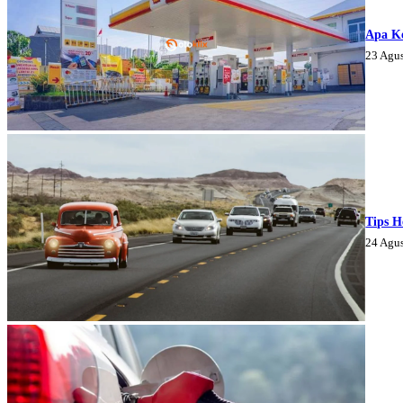
Apa K
23 Agu
Tips H
24 Agu