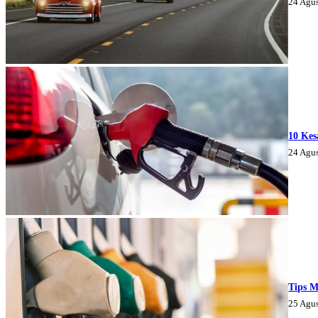
24 Agu
10 Kes
24 Agu
Tips M
25 Agu