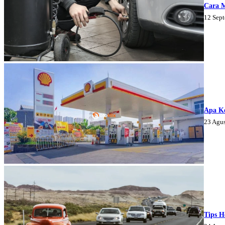
Cara 
12 Sep
Apa K
23 Agu
Tips H