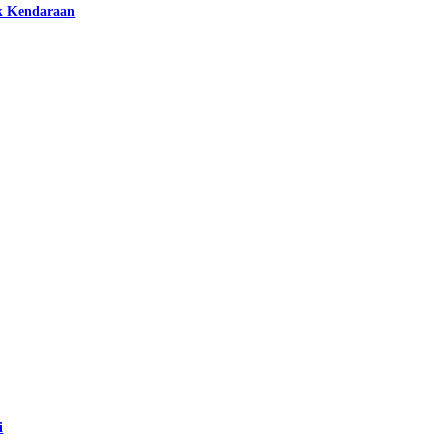
k Kendaraan
i