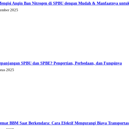
Mengisi Angin Ban Nitrogen di SPBU dengan Mudah & Manfaatnya untu
tember 2025
epanjangan SPBU dan SPBE? Pengertian, Perbedaan, dan Fungsinya
stus 2025
emat BBM Saat Berkendara: Cara Efektif Mengurangi Biaya Transportas