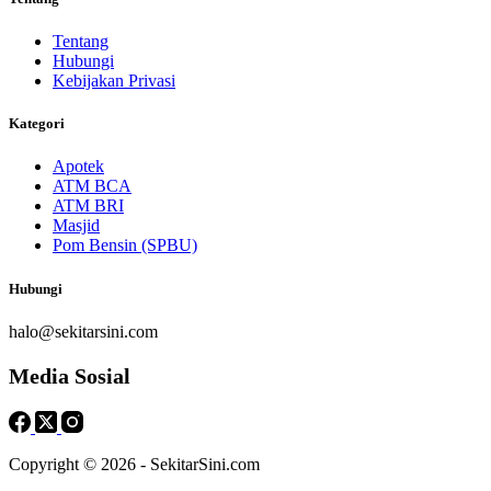
Tentang
Hubungi
Kebijakan Privasi
Kategori
Apotek
ATM BCA
ATM BRI
Masjid
Pom Bensin (SPBU)
Hubungi
halo@sekitarsini.com
Media Sosial
Copyright © 2026 - SekitarSini.com