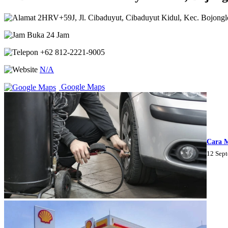
2HRV+59J, Jl. Cibaduyut, Cibaduyut Kidul, Kec. Bojongl
Buka 24 Jam
+62 812-2221-9005
N/A
Google Maps
Cara 
12 Sep