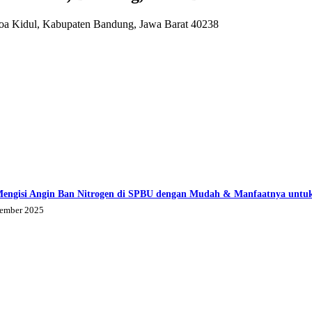
oa Kidul, Kabupaten Bandung, Jawa Barat 40238
Mengisi Angin Ban Nitrogen di SPBU dengan Mudah & Manfaatnya untu
tember 2025