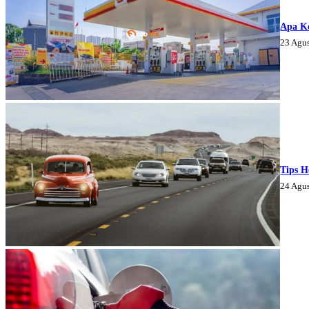
Apa K
23 Agu
Tips H
24 Agu