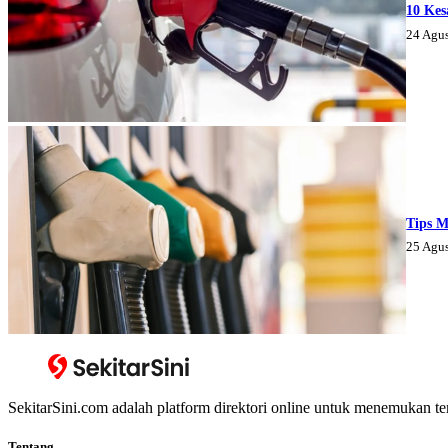
10 Kes
24 Agu
Tips M
25 Agu
SekitarSini.com adalah platform direktori online untuk menemukan te
Tentang