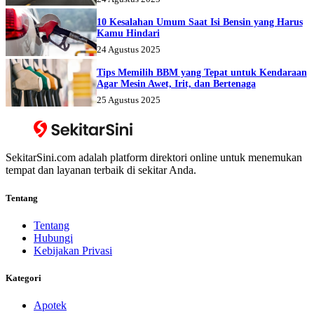
10 Kesalahan Umum Saat Isi Bensin yang Harus
Kamu Hindari
24 Agustus 2025
Tips Memilih BBM yang Tepat untuk Kendaraan
Agar Mesin Awet, Irit, dan Bertenaga
25 Agustus 2025
SekitarSini.com adalah platform direktori online untuk menemukan
tempat dan layanan terbaik di sekitar Anda.
Tentang
Tentang
Hubungi
Kebijakan Privasi
Kategori
Apotek