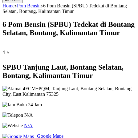
Home
Pom Bensin
6 Pom Bensin (SPBU) Tedekat di Bontang
Selatan, Bontang, Kalimantan Timur
6 Pom Bensin (SPBU) Tedekat di Bontang
Selatan, Bontang, Kalimantan Timur
4 ⭐
SPBU Tanjung Laut, Bontang Selatan,
Bontang, Kalimantan Timur
4FCM+PQM, Tanjung Laut, Bontang Selatan, Bontang
City, East Kalimantan 75325
Buka 24 Jam
N/A
N/A
Google Maps