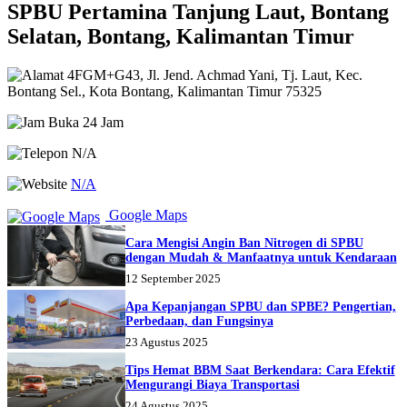
SPBU Pertamina Tanjung Laut, Bontang
Selatan, Bontang, Kalimantan Timur
4FGM+G43, Jl. Jend. Achmad Yani, Tj. Laut, Kec.
Bontang Sel., Kota Bontang, Kalimantan Timur 75325
Buka 24 Jam
N/A
N/A
Google Maps
Cara Mengisi Angin Ban Nitrogen di SPBU
dengan Mudah & Manfaatnya untuk Kendaraan
12 September 2025
Apa Kepanjangan SPBU dan SPBE? Pengertian,
Perbedaan, dan Fungsinya
23 Agustus 2025
Tips Hemat BBM Saat Berkendara: Cara Efektif
Mengurangi Biaya Transportasi
24 Agustus 2025