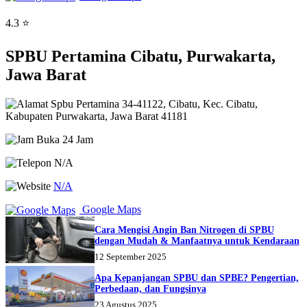
4.3 ⭐
SPBU Pertamina Cibatu, Purwakarta,
Jawa Barat
Spbu Pertamina 34-41122, Cibatu, Kec. Cibatu,
Kabupaten Purwakarta, Jawa Barat 41181
Buka 24 Jam
N/A
N/A
Google Maps
Cara Mengisi Angin Ban Nitrogen di SPBU
dengan Mudah & Manfaatnya untuk Kendaraan
12 September 2025
Apa Kepanjangan SPBU dan SPBE? Pengertian,
Perbedaan, dan Fungsinya
23 Agustus 2025