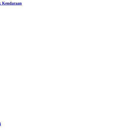
k Kendaraan
i