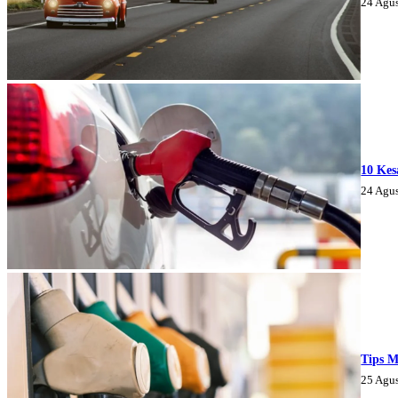
24 Agu
10 Kes
24 Agu
Tips M
25 Agu