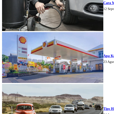
Cara 
12 Sep
Apa K
23 Agu
Tips H