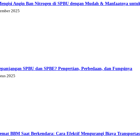
Mengisi Angin Ban Nitrogen di SPBU dengan Mudah & Manfaatnya untu
tember 2025
epanjangan SPBU dan SPBE? Pengertian, Perbedaan, dan Fungsinya
stus 2025
emat BBM Saat Berkendara: Cara Efektif Mengurangi Biaya Transportas