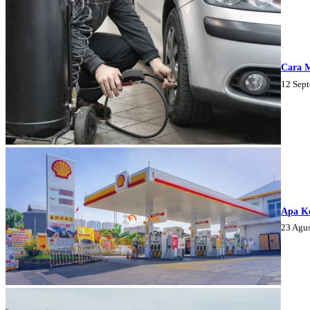
Cara 
12 Sep
Apa K
23 Agu