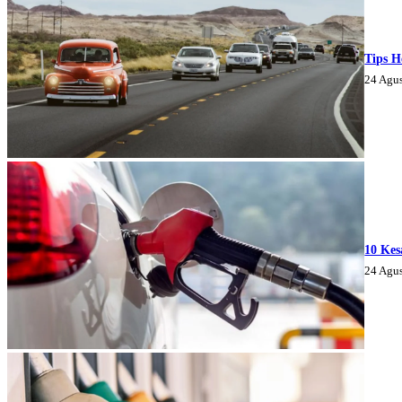
Tips H
24 Agu
10 Kes
24 Agu