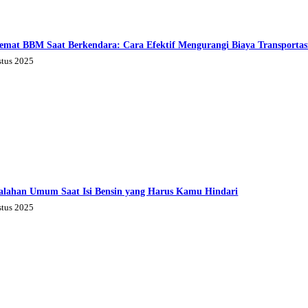
emat BBM Saat Berkendara: Cara Efektif Mengurangi Biaya Transportas
stus 2025
alahan Umum Saat Isi Bensin yang Harus Kamu Hindari
stus 2025