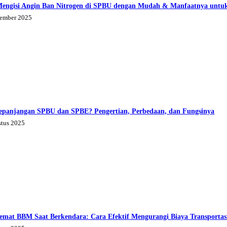
Mengisi Angin Ban Nitrogen di SPBU dengan Mudah & Manfaatnya untu
tember 2025
epanjangan SPBU dan SPBE? Pengertian, Perbedaan, dan Fungsinya
stus 2025
emat BBM Saat Berkendara: Cara Efektif Mengurangi Biaya Transportas