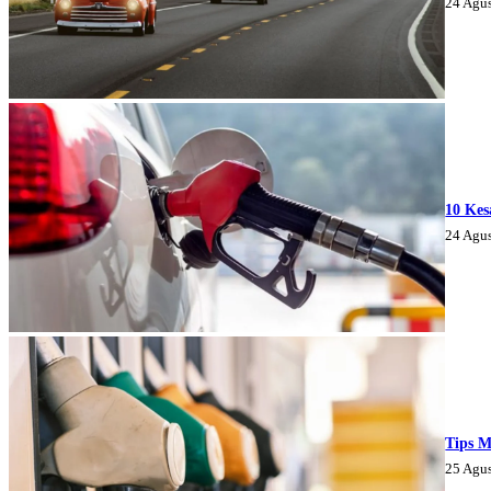
24 Agu
10 Kes
24 Agu
Tips M
25 Agu