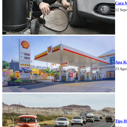
Cara 
12 Sep
Apa K
23 Agu
Tips H