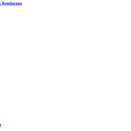
k Kendaraan
i