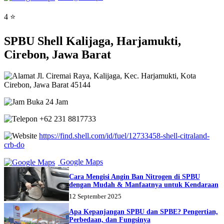
4 ⭐
SPBU Shell Kalijaga, Harjamukti,
Cirebon, Jawa Barat
Jl. Ciremai Raya, Kalijaga, Kec. Harjamukti, Kota
Cirebon, Jawa Barat 45144
Buka 24 Jam
+62 231 8817733
https://find.shell.com/id/fuel/12733458-shell-citraland-
crb-do
Google Maps
Cara Mengisi Angin Ban Nitrogen di SPBU
dengan Mudah & Manfaatnya untuk Kendaraan
12 September 2025
Apa Kepanjangan SPBU dan SPBE? Pengertian,
Perbedaan, dan Fungsinya