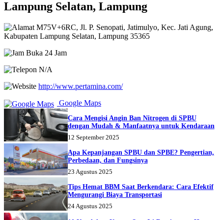
Lampung Selatan, Lampung
M75V+6RC, Jl. P. Senopati, Jatimulyo, Kec. Jati Agung,
Kabupaten Lampung Selatan, Lampung 35365
Buka 24 Jam
N/A
http://www.pertamina.com/
Google Maps
Cara Mengisi Angin Ban Nitrogen di SPBU
dengan Mudah & Manfaatnya untuk Kendaraan
12 September 2025
Apa Kepanjangan SPBU dan SPBE? Pengertian,
Perbedaan, dan Fungsinya
23 Agustus 2025
Tips Hemat BBM Saat Berkendara: Cara Efektif
Mengurangi Biaya Transportasi
24 Agustus 2025