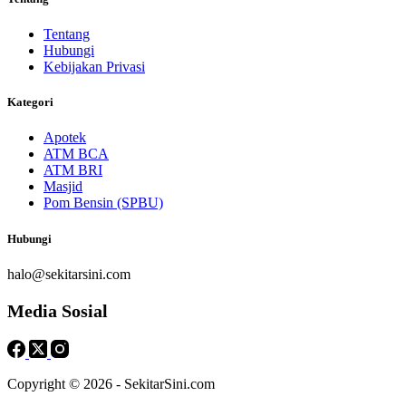
Tentang
Hubungi
Kebijakan Privasi
Kategori
Apotek
ATM BCA
ATM BRI
Masjid
Pom Bensin (SPBU)
Hubungi
halo@sekitarsini.com
Media Sosial
Copyright © 2026 - SekitarSini.com