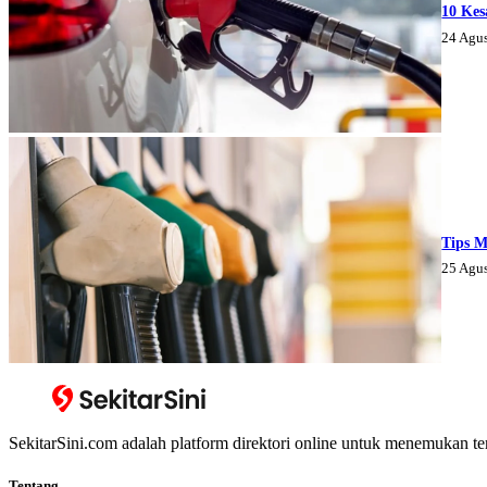
10 Kes
24 Agu
Tips M
25 Agu
SekitarSini.com adalah platform direktori online untuk menemukan te
Tentang