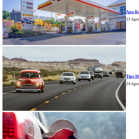
Apa K
23 Agu
Tips H
24 Agu