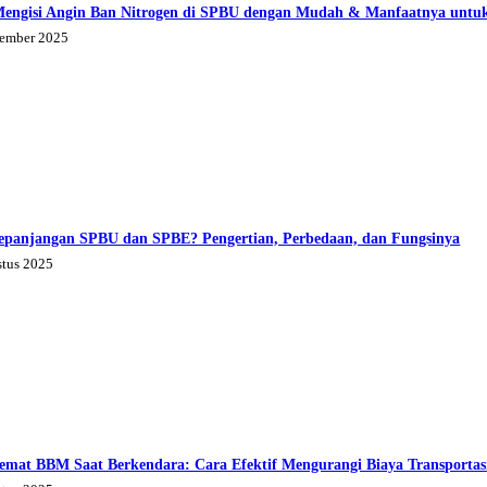
Mengisi Angin Ban Nitrogen di SPBU dengan Mudah & Manfaatnya untu
tember 2025
epanjangan SPBU dan SPBE? Pengertian, Perbedaan, dan Fungsinya
stus 2025
emat BBM Saat Berkendara: Cara Efektif Mengurangi Biaya Transportas