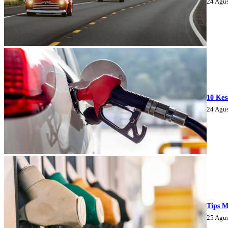
24 Agu
10 Kes
24 Agu
Tips M
25 Agu