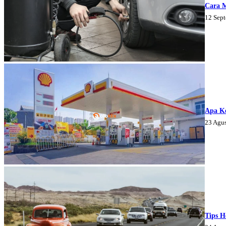
Cara 
12 Sep
Apa K
23 Agu
Tips H