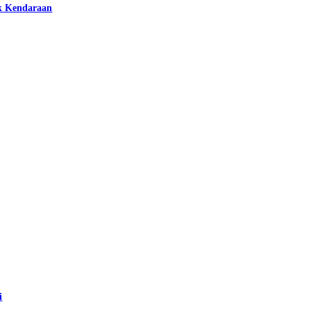
k Kendaraan
i