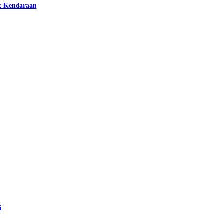
k Kendaraan
i