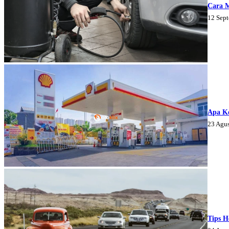
Cara 
12 Sep
Apa K
23 Agu
Tips H