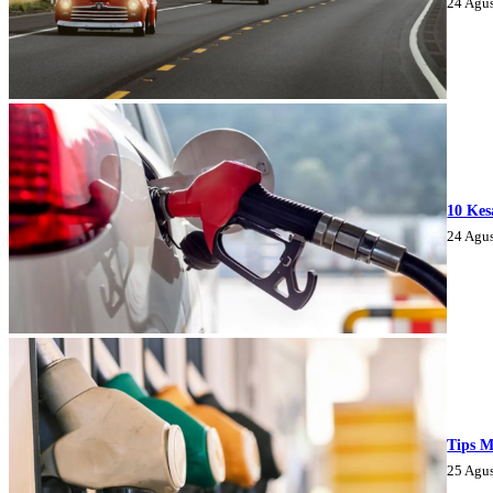
24 Agu
10 Kes
24 Agu
Tips M
25 Agu