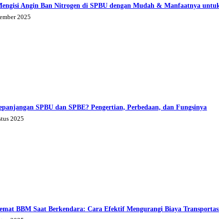
Mengisi Angin Ban Nitrogen di SPBU dengan Mudah & Manfaatnya untu
tember 2025
epanjangan SPBU dan SPBE? Pengertian, Perbedaan, dan Fungsinya
stus 2025
emat BBM Saat Berkendara: Cara Efektif Mengurangi Biaya Transportas