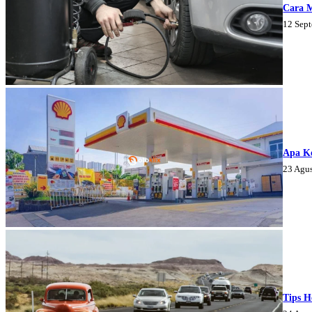
Cara 
12 Sep
Apa K
23 Agu
Tips H