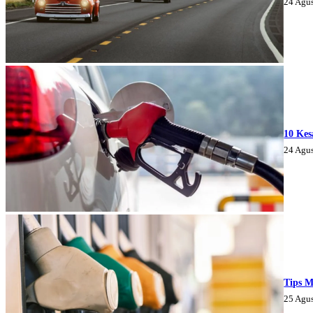
24 Agu
10 Kes
24 Agu
Tips M
25 Agu