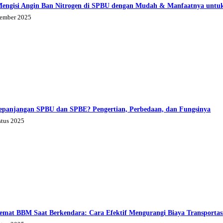
Mengisi Angin Ban Nitrogen di SPBU dengan Mudah & Manfaatnya untu
tember 2025
epanjangan SPBU dan SPBE? Pengertian, Perbedaan, dan Fungsinya
stus 2025
emat BBM Saat Berkendara: Cara Efektif Mengurangi Biaya Transportas