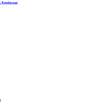
k Kendaraan
i