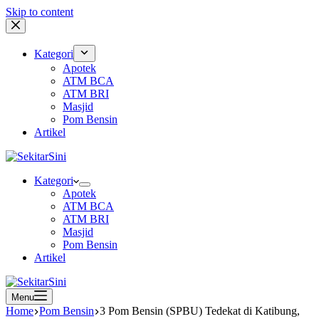
Skip to content
Kategori
Apotek
ATM BCA
ATM BRI
Masjid
Pom Bensin
Artikel
Kategori
Apotek
ATM BCA
ATM BRI
Masjid
Pom Bensin
Artikel
Menu
Home
Pom Bensin
3 Pom Bensin (SPBU) Tedekat di Katibung,