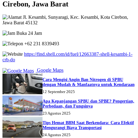
Cirebon, Jawa Barat
Jl. Kesambi, Sunyaragi, Kec. Kesambi, Kota Cirebon,
Jawa Barat 45132
Buka 24 Jam
+62 231 8339493
https://find.shell.com/id/fuel/12663387-shell-kesambi-1-
crb-do
Google Maps
Cara Mengisi Angin Ban Nitrogen di SPBU
dengan Mudah & Manfaatnya untuk Kendaraan
12 September 2025
Apa Kepanjangan SPBU dan SPBE? Pengertian,
Perbedaan, dan Fungsinya
23 Agustus 2025
Tips Hemat BBM Saat Berkendara: Cara Efektif
Mengurangi Biaya Transportasi
24 Agustus 2025