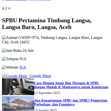
4.3 ⭐
SPBU Pertamina Timbang Langsa,
Langsa Baro, Langsa, Aceh
GWHP+P74, Timbang Langsa, Langsa Baro, Langsa
City, Aceh 24452
Buka 24 Jam
N/A
N/A
Google Maps
Cara Mengisi Angin Ban Nitrogen di SPBU
dengan Mudah & Manfaatnya untuk Kendaraan
12 September 2025
Apa Kepanjangan SPBU dan SPBE? Pengertian,
Perbedaan, dan Fungsinya
23 Agustus 2025