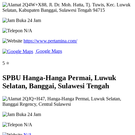
2Q4W+X88, Jl. Dr. Moh. Hatta, Tj. Tuwis, Kec. Luwuk
Selatan, Kabupaten Banggai, Sulawesi Tengah 94715
Buka 24 Jam
N/A
https://www.pertamina.com/
Google Maps
5 ⭐
SPBU Hanga-Hanga Permai, Luwuk
Selatan, Banggai, Sulawesi Tengah
2QJQ+H47, Hanga-Hanga Permai, Luwuk Selatan,
Banggai Regency, Central Sulawesi
Buka 24 Jam
N/A
N/A