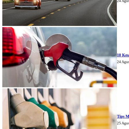
24 Agu
10 Kes
24 Agu
Tips M
25 Agu