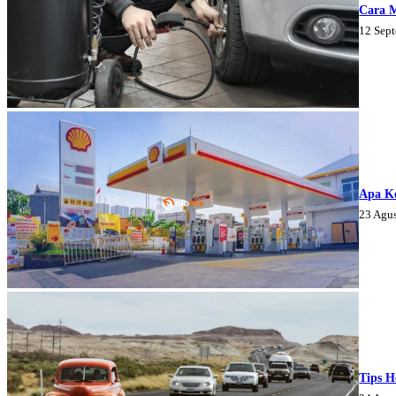
Cara 
12 Sep
Apa K
23 Agu
Tips H