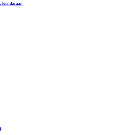
k Kendaraan
i