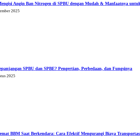
Mengisi Angin Ban Nitrogen di SPBU dengan Mudah & Manfaatnya untu
tember 2025
epanjangan SPBU dan SPBE? Pengertian, Perbedaan, dan Fungsinya
stus 2025
emat BBM Saat Berkendara: Cara Efektif Mengurangi Biaya Transportas