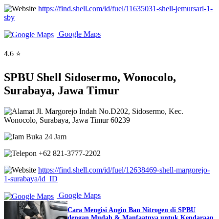
https://find.shell.com/id/fuel/11635031-shell-jemursari-1-
sby
Google Maps
4.6 ⭐
SPBU Shell Sidosermo, Wonocolo,
Surabaya, Jawa Timur
Jl. Margorejo Indah No.D202, Sidosermo, Kec.
Wonocolo, Surabaya, Jawa Timur 60239
Buka 24 Jam
+62 821-3777-2202
https://find.shell.com/id/fuel/12638469-shell-margorejo-
1-surabaya/id_ID
Google Maps
Cara Mengisi Angin Ban Nitrogen di SPBU
dengan Mudah & Manfaatnya untuk Kendaraan